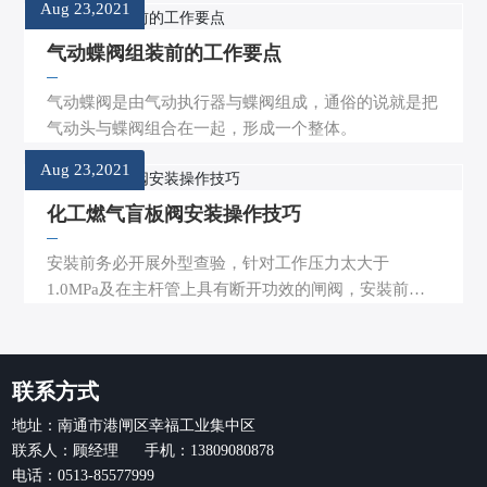
Aug 23,2021
气动蝶阀组装前的工作要点
气动蝶阀是由气动执行器与蝶阀组成，通俗的说就是把
气动头与蝶阀组合在一起，形成一个整体。
Aug 23,2021
化工燃气盲板阀安装操作技巧
安裝前务必开展外型查验，针对工作压力太大于
1.0MPa及在主杆管上具有断开功效的闸阀，安裝前要
开展抗压强度和严实特性实验，达标后才准应用。
联系方式
地址：南通市港闸区幸福工业集中区
联系人：顾经理 手机：13809080878
电话：0513-85577999