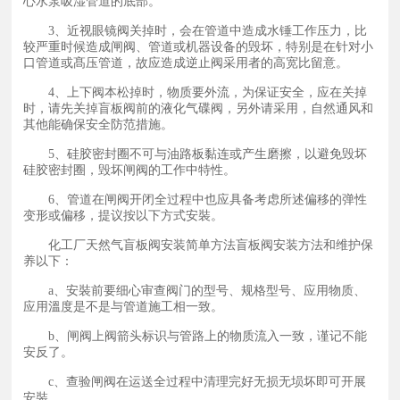
心水泵吸湿管道的底部。
3、近视眼镜阀关掉时，会在管道中造成水锤工作压力，比
较严重时候造成闸阀、管道或机器设备的毁坏，特别是在针对小
口管道或髙压管道，故应造成逆止阀采用者的高宽比留意。
4、上下阀本松掉时，物质要外流，为保证安全，应在关掉
时，请先关掉盲板阀前的液化气碟阀，另外请采用，自然通风和
其他能确保安全防范措施。
5、硅胶密封圈不可与油路板黏连或产生磨擦，以避免毁坏
硅胶密封圈，毁坏闸阀的工作中特性。
6、管道在闸阀开闭全过程中也应具备考虑所述偏移的弹性
变形或偏移，提议按以下方式安裝。
化工厂天然气盲板阀安装简单方法盲板阀安装方法和维护保
养以下：
a、安裝前要细心审查阀门的型号、规格型号、应用物质、
应用溫度是不是与管道施工相一致。
b、闸阀上阀箭头标识与管路上的物质流入一致，谨记不能
安反了。
c、查验闸阀在运送全过程中清理完好无损无埙坏即可开展
安裝。