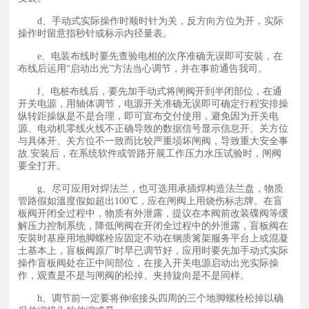
d、手动式实际操作时顺时针为关，反方向方位为开，实际
操作时留意指秒针或标示内径量表。
e、电装布线时要先查验电相的次序准确无误即可安裝，在
布线后运用“启动出光”方法当心调节，并在事前通告我司。
f、电桩布线后，要先加手动式将闸阀开到半闭部位，在通
开关电源，用轴体调节，电源开关准确无误即可确定行程安排操
纵转距操纵是不是合理，即可宣布交付使用，避免因为开关电
源、电动机零线火线不正确导致的数据信号显示信息开、关方位
与具体开、关方位不一致而比较严重埙坏闸阀，导致重大安全事
故.安裝后，在系统软件或管路开展工作压力水压试验时，闸阀
要全打开。
g、尽可应用对焊法兰，也可选用承插焊构造法兰盘，物质
管路假如溫度假如超出100℃，应在闸阀上用烧伤标志牌。在盲
板阀开闭全过程中，物质有外泄露，提议在本阀前改装碟阀等缓
解压力控制系统，降低闸阀在开闭全过程中的外泄露，盲板阀在
安裝时基座用地脚螺栓应固定不动在钢质篱架服务平台上或混凝
土基本上，盲板阀原厂时早已调节好，应用时要先加手动式实际
操作盲板阀处在正中间部位，在接入开关电源启动出光实际操
作，观查是不是与闸阀的松掉、夹持旋向是不是同样。
h、调节前一定要将伸缩接头四周的三个地脚螺栓松掉以确