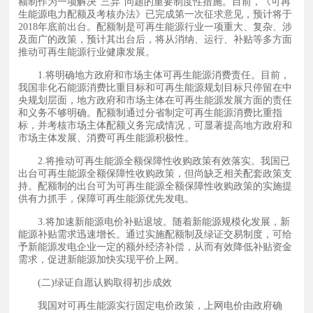
额制作为一项解决“三弃”问题的重要制度性措施。目前，《可再
生能源电力配额及考核办法》已完成第一次征求意见，预计将于
2018年底前出台。配额制是可再生能源行业一项重大、复杂、涉
及面广的政策，预计其出台后，将从消纳、运行、补贴等多方面
推动可再生能源行业健康发展。
1.将明确地方政府和市场主体可再生能源消费责任。目前，
我国非化石能源消费比重目标和可再生能源规划目标只停留在中
央规划层面，地方政府和市场主体在可再生能源发展方面的责任
和义务不够明确。配额制通过分省制定可再生能源消费比重指
标，并考核市场主体配额义务完成情况，可显著提高地方政府和
市场主体发展、消费可再生能源积极性。
2.将推动可再生能源全额保障性收购政策有效落实。我国已
出台可再生能源全额保障性收购政策，但尚缺乏相关配套政策支
持。配额制的出台可为可再生能源全额保障性收购政策的实施提
供有力抓手，保障可再生能源优先发电。
3.将加速新能源电价补贴退坡。随着新能源规模化发展，新
能源补贴需求迅速增长。通过实施配额制及绿证交易制度，可给
予新能源发电企业一定的额外经济补偿，从而有效降低补贴资金
需求，促进新能源加快实现平价上网。
(二)绿证自愿认购取得初步成效
我国对可再生能源实行固定电价政策，上网电价由政府确