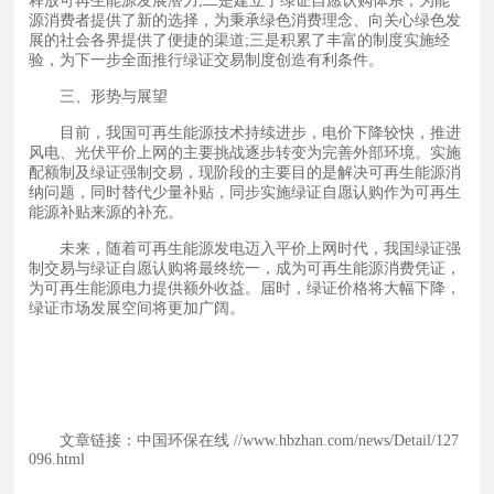
释放可再生能源发展潜力;二是建立了绿证自愿认购体系，为能
源消费者提供了新的选择，为秉承绿色消费理念、向关心绿色发
展的社会各界提供了便捷的渠道;三是积累了丰富的制度实施经
验，为下一步全面推行绿证交易制度创造有利条件。
三、形势与展望
目前，我国可再生能源技术持续进步，电价下降较快，推进
风电、光伏平价上网的主要挑战逐步转变为完善外部环境。实施
配额制及绿证强制交易，现阶段的主要目的是解决可再生能源消
纳问题，同时替代少量补贴，同步实施绿证自愿认购作为可再生
能源补贴来源的补充。
未来，随着可再生能源发电迈入平价上网时代，我国绿证强
制交易与绿证自愿认购将最终统一，成为可再生能源消费凭证，
为可再生能源电力提供额外收益。届时，绿证价格将大幅下降，
绿证市场发展空间将更加广阔。
未来，随着可再生能源发电迈入平价上网时代，我国绿证强制交
易与绿证自愿认购将最终统一，成为可再生能源消费凭证，为可
再生能源电力提供额外收益。届时，绿证价格将大幅下降，绿证
市场发展空间将更加广阔。
文章链接：中国环保在线 //www.hbzhan.com/news/Detail/127
096.html