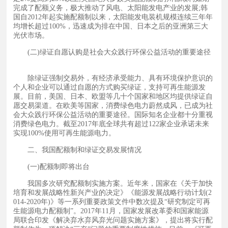
完成了配额义务，极大推动了风电、太阳能发电产业的发展;韩
国自2012年起实施配额制以来，太阳能发电装机规模连续三年年
均增长超过100%，迅速成为排在中国、日本之后的亚洲第三大
光伏市场。
(二)绿证自愿认购是社会大众践行环保公益活动的重要途径
益活动的重要途径
除绿证强制交易外，有经济承受能力、具有环境保护意识的
个人和企业可以通过自愿的方式购买绿证，支持可再生能源发
展。目前，美国、日本、欧盟等几十个国家和地区均提供绿证自
愿交易渠道。在欧美等国家，消费绿色电力蔚然成风，已成为社
会大众践行环保公益活动的重要途径。国际知名企业都十分重视
消费绿色电力。截至2017年底全球共有超过122家企业承诺未来
实现100%使用可再生能源电力。
使用可再生能源电力。
二、我国配额制和绿证交易发展情况
发展情况
(一)配额制即将出台
我国多次研究配额制实施方案。近年来，国家在《关于加快
培育和发展战略性新兴产业的决定》《能源发展战略行动计划(2
014-2020年)》等一系列重要政策文件中数次提及“研究制定可再
生能源电力配额制”。2017年11月，国家发展改革委和国家能源
局联合印发《解决弃水弃风弃光问题实施方案》，提出将实行配