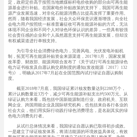
定，政府定价高于按照当地燃煤标杆电价收购的部分由可再生能
源基金进行补贴。在国家电价补贴政策的支持下，我国可再生能
源产业发展迅速，对非化石能源消费占比提高发挥了重要作用。
然而，随着我国经济发展，社会大众环保意识逐渐增强，向全社
会电力用户按照统一标准普遍征收可再生能源补贴的方式，无法
体现不同企业和不同个人对绿色环保认识的差异，一些具有较强
社会责任感的企业和个人虽然愿意支持可再生能源发展，但却没
有权威渠道进行单独支持。
为引导全社会消费绿色电力，完善风电、光伏发电补贴机
制，拓宽可再生能源补贴资金来源渠道，2017年1月，国家发展
改革委、财政部、能源局联合发布了《关于试行可再生能源绿色
电力证书核发及自愿认购交易制度的通知(发改能源〔2017〕132
号)》，明确从2017年7月起在全国范围内试行绿证自愿认购制
度。
截至2018年7月底，我国绿证累计核发数量达到2288万个，
累计认购数量近3万个，减少可再生能源补贴支出约500万元。从
绿证认购方来看，既包括中国新能源制造行业、政府机关、互联
网企业、跨国用能企业及国际研究机构，也包括来自各行各业的
社会大众，他们用实际行动践行绿色消费理念，是名副其实的绿
色电力消费先行者。
从试行总体情况来看，我国绿证自愿认购已取得初步成效。
一是建立了绿证核发体系，将清洁能源的环境效益具体化，有效