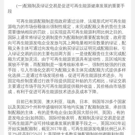
(一)配额制及绿证交易是促进可再生能源健康发展的重要手
段
发展的重要手段
可再生能源配额制是指政府通过法律、法规形式对可再生能
源电力的市场份额做出强制性规定，未完成配额义务的责任主体
需要缴纳相应的罚款，以实现提高可再生能源利用比例之目的。
国际上通常将绿证交易制度作为配额制的重要配套制度，政府需
向可再生能源发电企业发放与其上网电量相对应数量的绿证，配
额义务主体可通过向发电企业购买绿证以证明完成配额目标。引
入绿证交易的目的主要包括两方面：一是使配额责任主体完成配
额方式更加灵活。由于可再生能源资源具有波动性，且区域间发
展较不平衡，而配额制是一项考核标准单一、强制性较强的行政
手段，引入市场化交易可为配额义务主体完成配额方式提供多样
化选择;二是通过市场发现价格，促进可再生能源技术进步。与
固定电价制度通过行政手段提供固定补贴的方式相比，绿证交易
主要通过市场手段为可再生能源提供额外收益，其价格由市场形
成，有利于促进可再生能源技术进步及成本下降。
目前已有英国、澳大利亚、瑞典、日本、韩国等20多个国家
以及美国29个州和华盛顿特区等地均实施了配额制政策。承担强
制配额的主体，有的是售电企业(如美国大部分州、英国)，有的
是发电企业(如韩国)。国际经验表明，配额制及绿证交易是促进
可再生能源产业可持续健康发展的重要手段之一。英国2002年起
开始实施配额制，截至2017年底，可再生能源发电量比例已从不
足2%提高到25%以上;美国绝大多数实施配额制的州都顺利如期