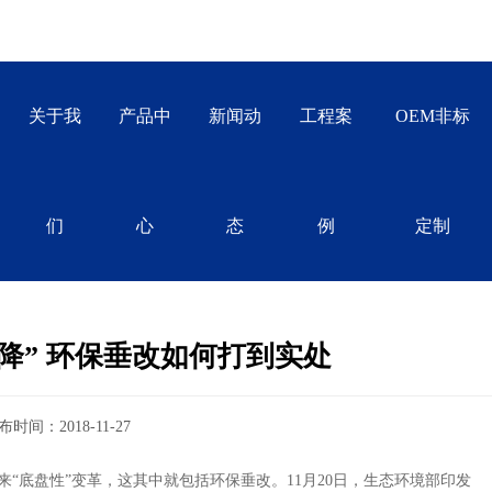
关于我
产品中
新闻动
工程案
OEM非标
们
心
态
例
定制
降” 环保垂改如何打到实处
布时间：
2018-11-27
底盘性”变革，这其中就包括环保垂改。11月20日，生态环境部印发