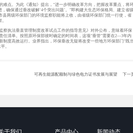
难点。为此《通知》提出，“进一步明确改革方向，把握改革重点，将
进，确保通过垂改破解‘4个突出问题’。”即构建大生态环保格局、建立省
，市县两级环保部门的环境监察职能将上收，由省级环保部门统一行使，省
察。
察执法垂直管理制度改革试点工作的指导意见》对外公布，意味着环保
任清单。按照原环保部彼时确定的时间表，这项“垂管”需要在2—3年内
照新制度高效运行。业界指出，环保垂改无疑将改变一些地方环保部门“既
水平。
环境监测水平。
可再生能源配额制与绿色电力证书发展与展望
下一
关于我们
产品中心
新闻动态