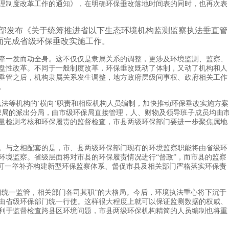
理制度改革工作的通知》，在明确环保垂改落地时间表的同时，也再次表
部发布《关于统筹推进省以下生态环境机构监测监察执法垂直管
全面完成省级环保垂改实施工作。
一发而动全身。这不仅仅是隶属关系的调整，更涉及环境监测、监察、
盘性改革。不同于一般制度改革，环保垂改既动了体制，又动了机构和人
垂管之后，机构隶属关系发生调整，地方政府层级间事权、政府相关工作
。
等机构的‘横向’职责和相应机构人员编制，加快推动环保垂改实施方案
保局的派出分局，由市级环保局直接管理，人、财物及领导班子成员均由
量检测考核和环保履责的监督检查，市县两级环保部门要进一步聚焦属地
与之相配套的是，市、县两级环保部门现有的环境监察职能将由省级环
环境监察。省级层面将对市县的环保履责情况进行“督政”，而市县的监察
便可一举补齐构建新型环保监察体系、督促市县及相关部门严格落实环保责
统一监管，相关部门各司其职”的大格局。今后，环境执法重心将下沉于
由省级环保部门统一行使。这样很大程度上就可以保证监测数据的权威、
利于监督检查跨县区环境问题，市县两级环保机构精简的人员编制也将重