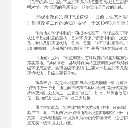
《关于统筹推进省以下生态环境机构监测监察执法垂直管
明对“条”“块”关系的重新界定，落实责任是垂改的主线。
环保垂改再次摁下“加速键”。日前，生态环境
理制度改革工作的通知》要求，于2019年3月前
作为地方环保体制的一项根本性改革，环保垂改可谓牵
执法等基础制度的重构，是对环境保护管理体制的一次底
员，并涉及到环保执法、监察、监测、许可等制度重构。
部门间职能、环保系统内部职责运行关系也随之相应变动
《通知》提出，“重点调整生态环境部门及监测监察执法
落实落地。”具体来看，县级环保局将直接调整为市级环
级环保局直管。实现省级环保部门主要对市县生态环境质
环境执法，县级主要看落实。
简单来说，就是环境监察与环境监测职能上收到省级。
保部门统一行使，通过向市或跨市县区域派驻等形式实施
将转变为以执法为主，主要是“督企”。如此，环保垂改
任、着力解决“上热下冷”这三大短板。
通过垂管改革，将构建“地方党委政府挂帅，环保部门
基层市、县，市县两级环保部门的环境监察职能将上升，
真实，逐步构建起以环境质量为核心的管理模式。这也有
点充实一线环境执法力量。