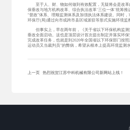
至于人、财、物如何做到有效配置，无疑将会是改革的
保垂改与地方机构改革、综合执法改革‘三位一体’统筹推
“督政”体系、理顺监测体系及加强执法体系建设。同时
环保厅(局)通过向市或跨市县区域派驻等形式实施环境监
但事实上，早在两年前，《关于省以下环保机构监测监
垂改全面启动。这也是顶层设计首次提出制定并落实环保责
完成改革任务，也就是到2020年全国省以下环保部门按
运动员又当裁判员”的弊病，希望从根本上提高环境监测
上一页
热烈祝贺江苏中科机械有限公司新网站上线！