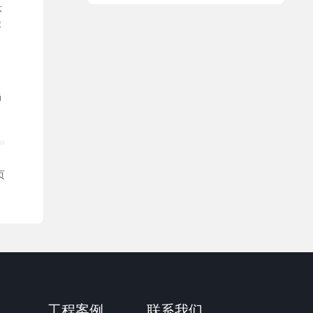
环
级
当
页
工程案例
联系我们