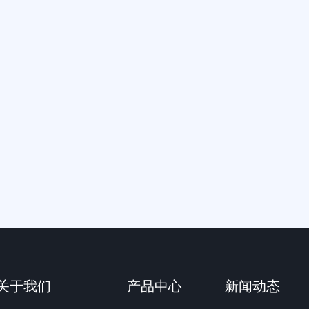
关于我们
产品中心
新闻动态