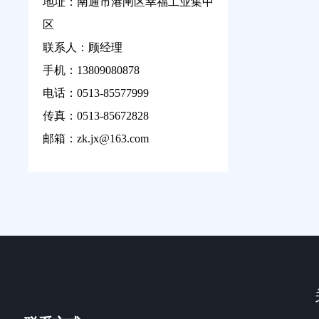
地址：南通市港闸区幸福工业集中
区
联系人：顾经理
手机：13809080878
电话：0513-85577999
传真：0513-85672828
邮箱：zk.jx@163.com