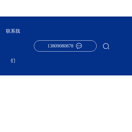
联系我
13809080878
们