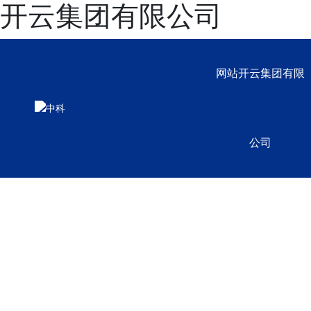
开云集团有限公司
网站开云集团有限
公司