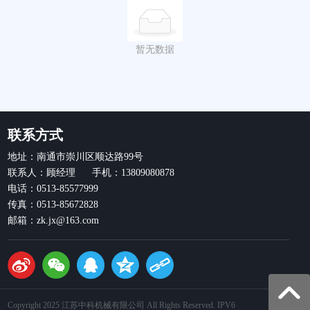
暂无数据
联系方式
地址：南通市崇川区顺达路99号
联系人：顾经理 手机：13809080878
电话：0513-85577999
传真：0513-85672828
邮箱：zk.jx@163.com
Copyright 2025 江苏中科机械有限公司 All Rights Reserved. IPV6