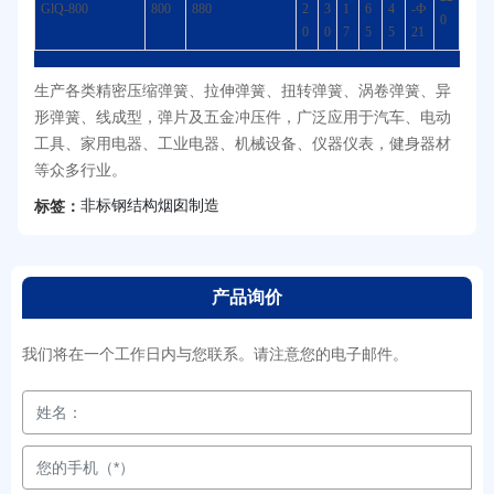
GlQ-800
800
880
2
3
1
6
4
-Ф
0
0
0
7
5
5
21
生产各类精密压缩弹簧、拉伸弹簧、扭转弹簧、涡卷弹簧、异
形弹簧、线成型，弹片及五金冲压件，广泛应用于汽车、电动
工具、家用电器、工业电器、机械设备、仪器仪表，健身器材
等众多行业。
非标钢结构烟囱制造
标签：
产品询价
我们将在一个工作日内与您联系。请注意您的电子邮件。