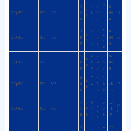
9
3
4
1
8-
4
GlQ-250
250
300
3
8
9
Ф1
21
5
0
2
7
4
2
3
5
2
8-
5
2
GlQ-300
300
350
8
4
3
Ф1
30
5
4.
0
3
3
4
6
5
6
2
2
8-
6
GlQ-400
400
465
0
8
9
5
Ф1
65
0
0
6
3
3
8
6
7
3
3
12
8
GlQ-500
500
565
0
4
5
0
-Ф
95
0
0
2
5
0
18
4
7
1
9
3
12
2
14
GlQ-600
600
670
1
0
1
3
-Ф
8.
8
0
0
2
0
21
5
9
1
1
5
4
20
22