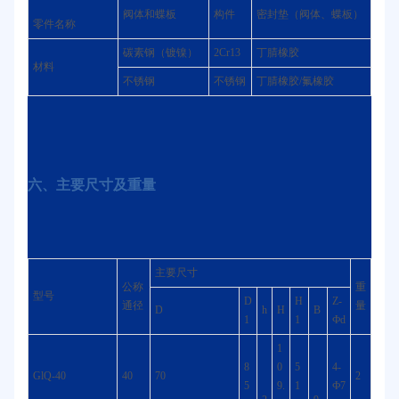
阀体和蝶板
构件
密封垫（阀体、蝶板）
零件名称
碳素钢（镀镍）
2Cr13
丁腈橡胶
材料
不锈钢
不锈钢
丁腈橡胶/氟橡胶
六、主要尺寸及重量
主要尺寸
公称
重
型号
D
H
Z-
通径
量
D
h
H
B
1
1
Фd
1
8
0
5
4-
GlQ-40
40
70
2
5
9.
1
Ф7