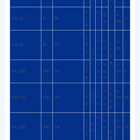
2
9
5
0
1
1
1
6
4-
GlQ-50
50
90
1
3
3
4
Ф9
0
5
2
1
8
9
4-
5.
GlQ-80
80
125
4
4.
2
Ф
5
1
5
3
5
3
0
6
1
3
1
4-
GlQ-100
100
145
7
0
0
Ф1
6
0
9
4
2
1
2
3
1
8-
3
6
GlQ-150
150
195
2
6
3
Ф1
10
5
4.
0
6
6
2
6
4
2
1
8-
4
2
GlQ-200
200
250
7
6
Ф1
16
0
2.
1
5
5
2
5
9