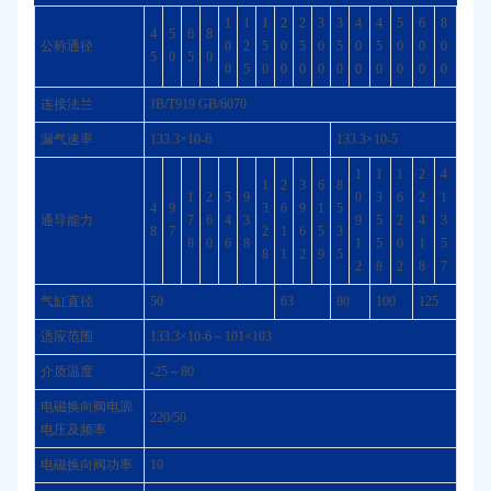
1
1
1
2
2
3
3
4
4
5
6
8
4
5
6
8
公称通径
0
2
5
0
5
0
5
0
5
0
0
0
5
0
5
0
0
5
0
0
0
0
0
0
0
0
0
0
连接法兰
JB/T919 GB/6070
漏气速率
133.3×10-6
133.3×10-5
1
1
1
2
4
1
2
3
6
8
1
2
5
9
0
3
6
2
1
4
9
3
6
9
1
5
通导能力
7
6
4
3
9
5
2
4
3
8
7
2
1
6
5
3
8
0
6
8
1
5
0
1
5
8
1
2
9
5
2
8
2
8
7
气缸直径
50
63
80
100
125
适应范围
133.3×10-6～101×103
介质温度
-25～80
电磁换向阀电源
220/50
电压及频率
电磁换向阀功率
10