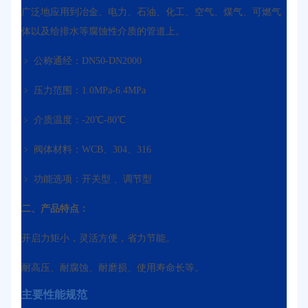
广泛地应用到冶金、电力、石油、化工、空气、煤气、可燃气
体以及给排水等腐蚀性介质的管道上。
﹥ 公称通经：DN50-DN2000
﹥ 压力范围：1.0MPa-6.4MPa
﹥ 介质温度：-20℃-80℃
﹥ 阀体材料：WCB、304、316
﹥ 功能选项：开关型 、调节型
二、产品特点：
开启力矩小，灵活方便，省力节能。
耐高压、耐腐蚀、耐磨损、使用寿命长等。
主要性能规范