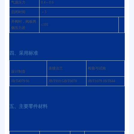
气源压力
0.4～0.6
启闭时间
＜3
开阀时，阀板两
≤101
侧压力差
四、采用标准
连接法兰
检验与试验
设计制造
JB/T4079 91
JB/T919 GB/T6070
JB/T1079 JB/T644
五、主要零件材料