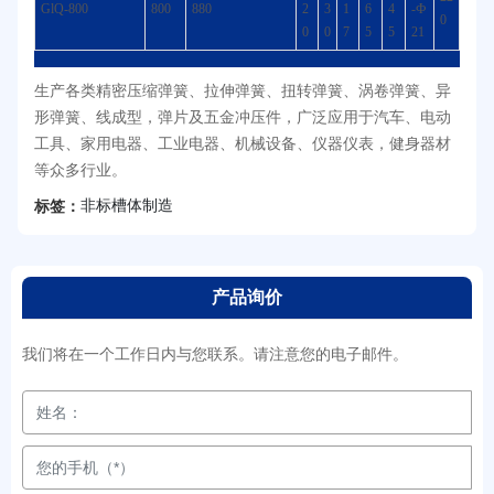
GlQ-800
800
880
2
3
1
6
4
-Ф
0
0
0
7
5
5
21
生产各类精密压缩弹簧、拉伸弹簧、扭转弹簧、涡卷弹簧、异
形弹簧、线成型，弹片及五金冲压件，广泛应用于汽车、电动
工具、家用电器、工业电器、机械设备、仪器仪表，健身器材
等众多行业。
非标槽体制造
标签：
产品询价
我们将在一个工作日内与您联系。请注意您的电子邮件。