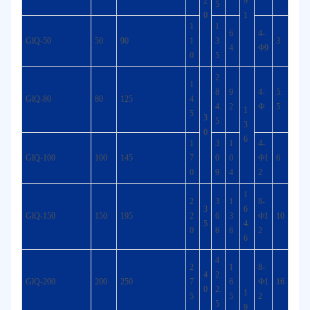
2
9
5
0
1
1
1
6
4-
GlQ-50
50
90
1
3
3
4
Ф9
0
5
2
1
8
9
4-
5.
GlQ-80
80
125
4
4.
2
Ф
5
1
5
3
5
3
0
6
1
3
1
4-
GlQ-100
100
145
7
0
0
Ф1
6
0
9
4
2
1
2
3
1
8-
3
6
GlQ-150
150
195
2
6
3
Ф1
10
5
4.
0
6
6
2
6
4
2
1
8-
4
2
GlQ-200
200
250
7
6
Ф1
16
0
2.
1
5
5
2
5
9