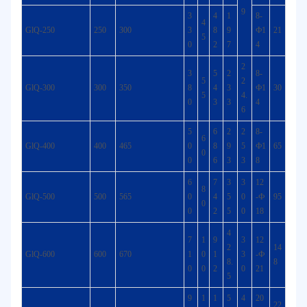
9
3
4
1
8-
4
GlQ-250
250
300
3
8
9
Ф1
21
5
0
2
7
4
2
3
5
2
8-
5
2
GlQ-300
300
350
8
4
3
Ф1
30
5
4.
0
3
3
4
6
5
6
2
2
8-
6
GlQ-400
400
465
0
8
9
5
Ф1
65
0
0
6
3
3
8
6
7
3
3
12
8
GlQ-500
500
565
0
4
5
0
-Ф
95
0
0
2
5
0
18
4
7
1
9
3
12
2
14
GlQ-600
600
670
1
0
1
3
-Ф
8.
8
0
0
2
0
21
5
9
1
1
5
4
20
22