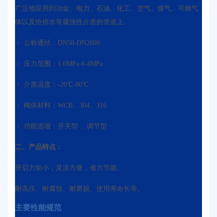
广泛地应用到冶金、电力、石油、化工、空气、煤气、可燃气
体以及给排水等腐蚀性介质的管道上。
﹥ 公称通经：DN50-DN2000
﹥ 压力范围：1.0MPa-6.4MPa
﹥ 介质温度：-20℃-80℃
﹥ 阀体材料：WCB、304、316
﹥ 功能选项：开关型 、调节型
二、产品特点：
开启力矩小，灵活方便，省力节能。
耐高压、耐腐蚀、耐磨损、使用寿命长等。
主要性能规范