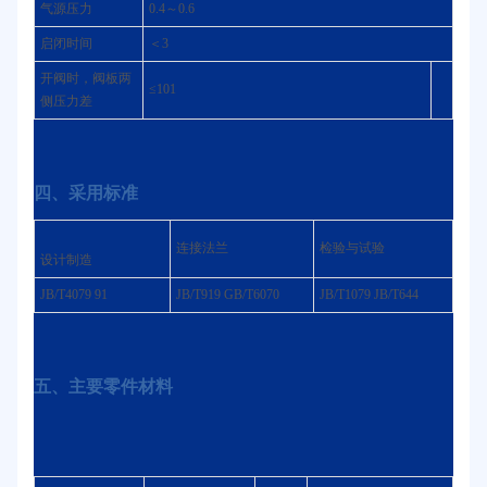
气源压力
0.4～0.6
启闭时间
＜3
开阀时，阀板两
≤101
侧压力差
四、采用标准
连接法兰
检验与试验
设计制造
JB/T4079 91
JB/T919 GB/T6070
JB/T1079 JB/T644
五、主要零件材料