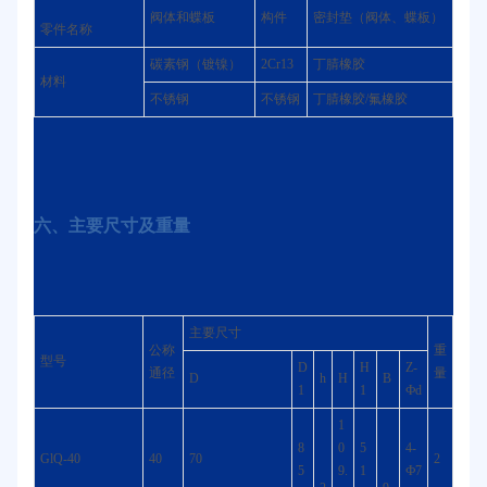
阀体和蝶板
构件
密封垫（阀体、蝶板）
零件名称
碳素钢（镀镍）
2Cr13
丁腈橡胶
材料
不锈钢
不锈钢
丁腈橡胶/氟橡胶
六、主要尺寸及重量
主要尺寸
公称
重
型号
D
H
Z-
通径
量
D
h
H
B
1
1
Фd
1
8
0
5
4-
GlQ-40
40
70
2
5
9.
1
Ф7