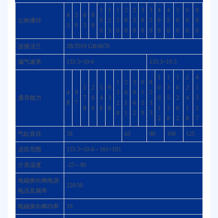
1
1
1
2
2
3
3
4
4
5
6
8
4
5
6
8
公称通径
0
2
5
0
5
0
5
0
5
0
0
0
5
0
5
0
0
5
0
0
0
0
0
0
0
0
0
0
连接法兰
JB/T919 GB/6070
漏气速率
133.3×10-6
133.3×10-5
1
1
1
2
4
1
2
3
6
8
1
2
5
9
0
3
6
2
1
4
9
3
6
9
1
5
通导能力
7
6
4
3
9
5
2
4
3
8
7
2
1
6
5
3
8
0
6
8
1
5
0
1
5
8
1
2
9
5
2
8
2
8
7
气缸直径
50
63
80
100
125
适应范围
133.3×10-6～101×103
介质温度
-25～80
电磁换向阀电源
220/50
电压及频率
电磁换向阀功率
10